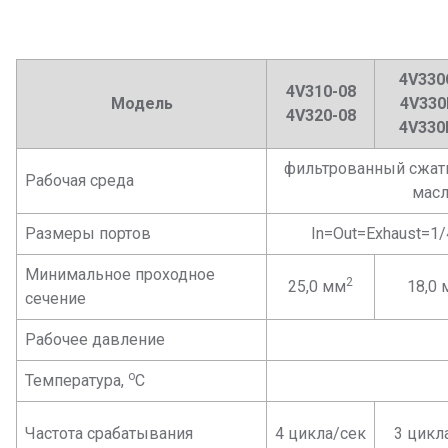
4V330
4V310-08
Модель
4V330
4V320-08
4V330
фильтрованный сжаты
Рабочая среда
масл
Размеры портов
In=Out=Exhaust=1/
Минимальное проходное
2
25,0 мм
18,0 
сечение
Рабочее давление
о
Температура,
С
Частота срабатывания
4 цикла/сек
3 цикл