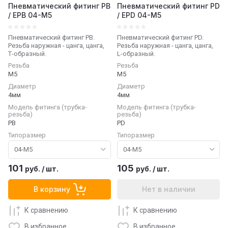
Пневматический фитинг PB
Пневматический фитинг PD
/ EPB 04-M5
/ EPD 04-M5
Пневматический фитинг PB.
Пневматический фитинг PD.
Резьба наружная - цанга, цанга,
Резьба наружная - цанга, цанга,
Т-образный.
L-образный.
Резьба
Резьба
М5
М5
Диаметр
Диаметр
4мм
4мм
Модель фитинга (трубка-
Модель фитинга (трубка-
резьба)
резьба)
PB
PD
Типоразмер
Типоразмер
101
105
руб.
/
шт.
руб.
/
шт.
Нет в наличии
В корзину
К сравнению
К сравнению
В избранное
В избранное