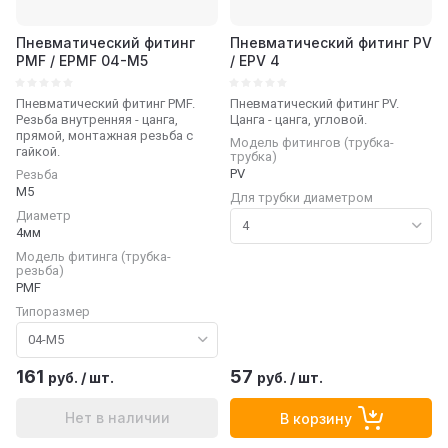
Пневматический фитинг
Пневматический фитинг PV
PMF / EPMF 04-M5
/ EPV 4
Пневматический фитинг PMF.
Пневматический фитинг PV.
Резьба внутренняя - цанга,
Цанга - цанга, угловой.
прямой, монтажная резьба с
Модель фитингов (трубка-
гайкой.
трубка)
PV
Резьба
М5
Для трубки диаметром
Диаметр
4мм
Модель фитинга (трубка-
резьба)
PMF
Типоразмер
161
57
руб.
/
шт.
руб.
/
шт.
Нет в наличии
В корзину