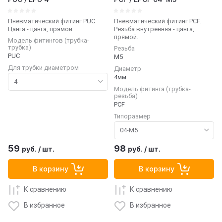
Пневматический фитинг PUC.
Пневматический фитинг PCF.
Цанга - цанга, прямой.
Резьба внутренняя - цанга,
прямой.
Модель фитингов (трубка-
трубка)
Резьба
PUC
М5
Для трубки диаметром
Диаметр
4мм
Модель фитинга (трубка-
резьба)
PCF
Типоразмер
59
98
руб.
/
шт.
руб.
/
шт.
В корзину
В корзину
К сравнению
К сравнению
В избранное
В избранное