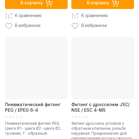
В корзину
В корзину
К сравнению
К сравнению
В избранное
В избранное
Пневматический фитинг
Фитинг с дросселем JSC/
PEG / EPEG 6-4
NSE / ESC 4-М5
Пневматический фитинг PEG.
Фитинг-дроссель угловой с
Цанга Ø1 - цанга Ø2 - цанга Ø2,
обратным клапаном, резьба
тройник, T - образный.
наружная. Предназначен для
регулирования потока сжатого