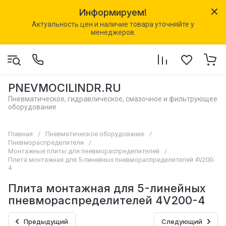
Информируем!
Актуальность цен и наличие товара уточняйте у
менеджеров.
PNEVMOCILINDR.RU
Пневматическое, гидравлическое, смазочное и фильтрующее
оборудование
Главная
/
Пневматическое оборудование
/
Пневмораспределители
/
Монтажные плиты для пневмораспределителей
/
Плита монтажная для 5-линейных пневмораспределителей 4V200-
4
Плита монтажная для 5-линейных
пневмораспределителей 4V200-4
Предыдущий
Следующий