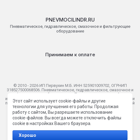
PNEVMOCILINDR.RU
Пневматическое, гидравлическое, смазочное и фильтрующее
оборудование
Принимаем к оплате
© 2010 - 2026 ИП Первухин М.Б. ИНН 525901009702, ОГРНИП
318527500068506. Пневматическое, гидравлическое, смазочное и
фильтрующее оборудование. Представленная на сайте
информация носит исключительно информационный характер и ни
Этот сайт использует cookie-файлы и другие
при каких условиях не является публичной офертой определяемой
технологии для улучшения его работы. Продолжая
положениями Статьи 437(2) Гражданского кодекса Российской
Федерации.
работу с сайтом, Вы разрешаете использование
cookie-файлов. Вы всегда можете отключить файлы
cookie в настройках Вашего браузера.
Хорошо