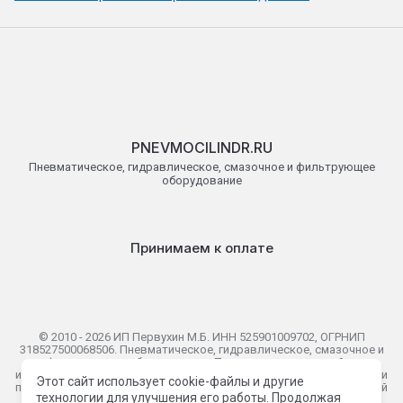
PNEVMOCILINDR.RU
Пневматическое, гидравлическое, смазочное и фильтрующее
оборудование
Принимаем к оплате
© 2010 - 2026 ИП Первухин М.Б. ИНН 525901009702, ОГРНИП
318527500068506. Пневматическое, гидравлическое, смазочное и
фильтрующее оборудование. Представленная на сайте
информация носит исключительно информационный характер и ни
Этот сайт использует cookie-файлы и другие
при каких условиях не является публичной офертой определяемой
технологии для улучшения его работы. Продолжая
положениями Статьи 437(2) Гражданского кодекса Российской