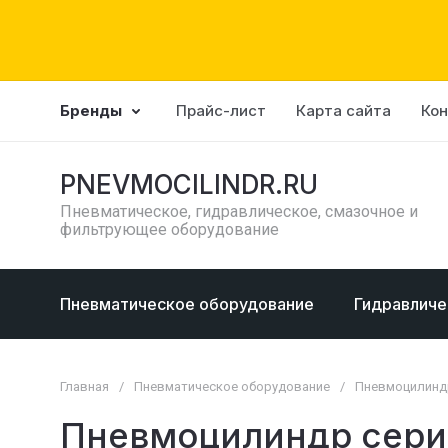
Бренды
Прайс-лист
Карта сайта
Ко
PNEVMOCILINDR.RU
Пневматическое, гидравлическое, смазочное и
фильтрующее оборудование
Пневматическое оборудование
Гидравличе
Главная
/
Пневматическое оборудование
/
Пневмоцилин
Пневмоцилиндр сери