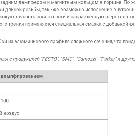
задним демпфером и магнитным кольцом в поршне. По ж
й длиной резьбы, так -же возможно исполнение внутренне
ысокую точность поверхности и направленную шероховатост
ого трения применяется специальная смазка с добавкой фто
бой из алюминиевого профиля сложного сечения, что при
 продукцией "FESTO", "SMC", "Camozzi", "Parker" и други
с демпфированием
; 100
й воздух