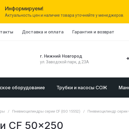
Информируем!
Актуальность цен и наличие товара уточняйте у менеджеров.
нтакты
Доставка и оплата
Гарантия и возврат
г. Нижний Новгород
+
ул. Заводской парк, д.23А
ское оборудование
Трубки и насосы СОЖ
Ман
дры
/
Пневмоцилиндры серии CF (ISO 15552)
/
Пневмоцилиндр серии 
и CF 50x250