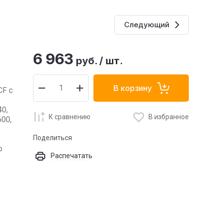
Следующий
6 963
руб.
/
шт.
В корзину
СF с
40,
К сравнению
В избранное
600,
,
Поделиться
о
Распечатать
е